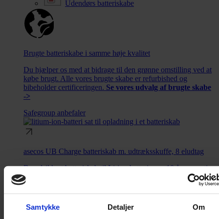
Udendørs batteriskabe
Brugte batteriskabe i samme høje kvalitet
Du hjælper os med at bidrage til den grønne omstilling ved at
købe brugt. Alle vores brugte skabe er refurbished og
bibeholder certificeringen.
Se vores udvalg af brugte skabe
->
Safegroup anbefaler
asecos UB Charge batteriskab m. udtræksskuffe, 8 eludtag
Brandsikkert batteriskab til Li-ion-batterier m. 10 års garanti.
Opbevaringsskabe
Opbevaringsskabe
Samtykke
Detaljer
Om