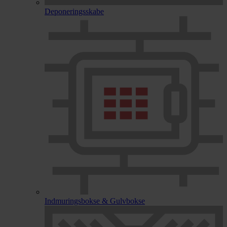
Deponeringsskabe
Indmuringsbokse & Gulvbokse