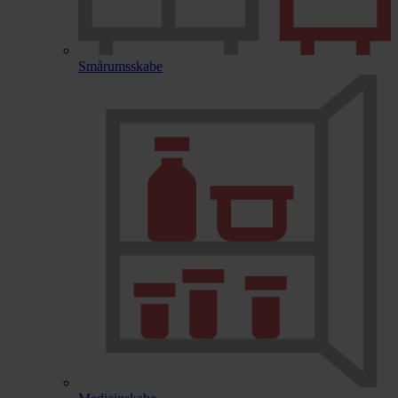
Smårumsskabe