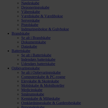
Nøgleskabe
Deponeringsskabe
Våbenskabe
Værdiskabe & Værdibokse
Serverskabe
Pistolskabe
Indmuringsbokse & Gulvbokse
Brandskabe
Se alt i Brandskabe
Dokumentskabe
Dataskabe
Batteriskabe
Se alt i Batteriskabe
Indendørs batteriskabe
Udendørs batteriskabe
Opbevaringsskabe
Se alt i Opbevaringsskabe
Computerskabe & PC-vogne
Elevskabe & Skoleskabe
Mobilskabe & Mobilhoteller
Medicinskabe
Smårumsskabe
Kemiskabe & Miljøskabe
Omklædningsskabe & Garderobeskabe
Personaleskabe